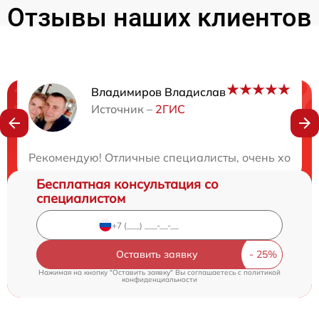
Отзывы наших клиентов
Владимиров Владислав
Нужна консультация?
Источник –
2ГИС
Закажите бесплатную консультацию
Рекомендую! Отличные специалисты, очень хорошее
Бесплатная консультация со
специалистом
Оставить заявку
Нажимая на кнопку "Оставить заявку" Вы соглашаетесь c
политикой
конфиденциальности