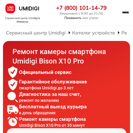
+7 (800) 101-14-79
Ежедневно с 9:00 до 21:00
Позвонить
мне утром
Сервисный центр Umidigi
в
Ижевске
Сервисный центр Umidigi
Каталог устройств
Ремо
Ремонт камеры смартфона
Umidigi Bison X10 Pro
Официальный сервис
Гарантийное обслуживание
смартфона Umidigi до 3 лет
Диагностика за наш счет,
ремонт по желанию
Бесплатный выезд курьера
в день обращения
Ремонт камеры смартфона
Umidigi Bison X10 Pro от 35 минут