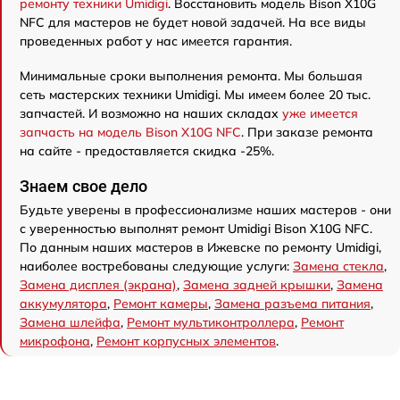
ремонту техники Umidigi
. Восстановить модель Bison X10G
NFC для мастеров не будет новой задачей. На все виды
проведенных работ у нас имеется гарантия.
Минимальные сроки выполнения ремонта. Мы большая
сеть мастерских техники Umidigi. Мы имеем более 20 тыс.
запчастей. И возможно на наших складах
уже имеется
запчасть на модель Bison X10G NFC
. При заказе ремонта
на сайте - предоставляется скидка -25%.
Знаем свое дело
Будьте уверены в профессионализме наших мастеров - они
с уверенностью выполнят ремонт Umidigi Bison X10G NFC.
По данным наших мастеров в Ижевске по ремонту Umidigi,
наиболее востребованы следующие услуги:
Замена стекла
,
Замена дисплея (экрана)
,
Замена задней крышки
,
Замена
аккумулятора
,
Ремонт камеры
,
Замена разъема питания
,
Замена шлейфа
,
Ремонт мультиконтроллера
,
Ремонт
микрофона
,
Ремонт корпусных элементов
.