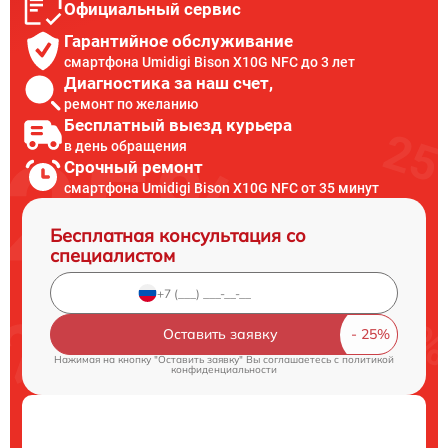
Официальный сервис
Гарантийное обслуживание
смартфона Umidigi Bison X10G NFC до 3 лет
Диагностика за наш счет,
ремонт по желанию
Бесплатный выезд курьера
в день обращения
Срочный ремонт
смартфона Umidigi Bison X10G NFC от 35 минут
Бесплатная консультация со
специалистом
Оставить заявку
Нажимая на кнопку "Оставить заявку" Вы соглашаетесь c
политикой
конфиденциальности