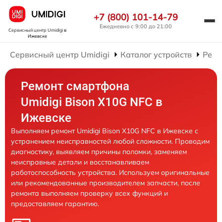
+7 (800) 101-14-79
Ежедневно с 9:00 до 21:00
Сервисный центр Umidigi
в
Ижевске
Сервисный центр Umidigi
Каталог устройств
Ремо
Ремонт смартфона
Umidigi Bison X10G NFC в
Ижевске
Выполняем ремонт Umidigi Bison X10G NFC в Ижевске с
устранением неисправностей любой сложности. Проводим
диагностику, выявляем причины поломки, заменяем
неисправные детали и восстанавливаем
работоспособность устройства. Используем оригинальные
или рекомендованные производителем запчасти, после
ремонта выполняем проверку всех функций и
предоставляем гарантию.