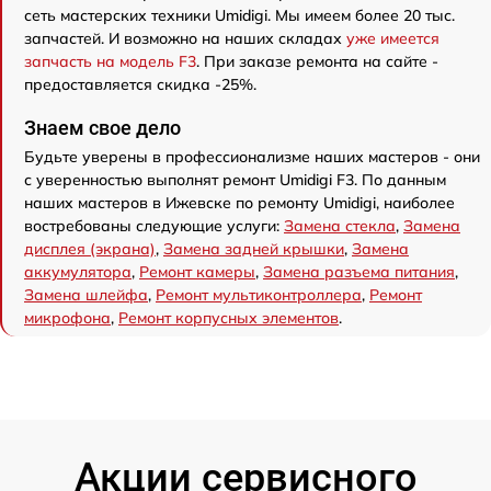
сеть мастерских техники Umidigi. Мы имеем более 20 тыс.
запчастей. И возможно на наших складах
уже имеется
запчасть на модель F3
. При заказе ремонта на сайте -
предоставляется скидка -25%.
Знаем свое дело
Будьте уверены в профессионализме наших мастеров - они
с уверенностью выполнят ремонт Umidigi F3. По данным
наших мастеров в Ижевске по ремонту Umidigi, наиболее
востребованы следующие услуги:
Замена стекла
,
Замена
дисплея (экрана)
,
Замена задней крышки
,
Замена
аккумулятора
,
Ремонт камеры
,
Замена разъема питания
,
Замена шлейфа
,
Ремонт мультиконтроллера
,
Ремонт
микрофона
,
Ремонт корпусных элементов
.
Акции сервисного